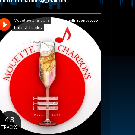
uette.et.charbons@gmail.com