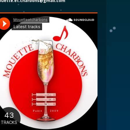
uette.et.charbons@gmail.com