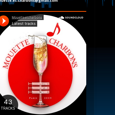
uette.et.charbons@gmail.com