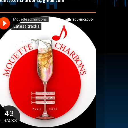
uette.et.charbons@gmail.com