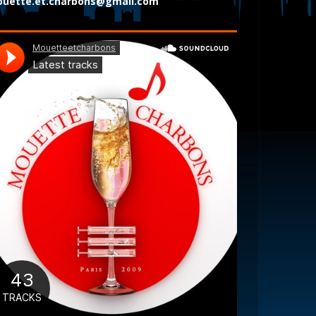
uette.et.charbons@gmail.com