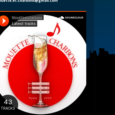
uette.et.charbons@gmail.com