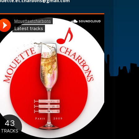
uette.et.charbons@gmail.com