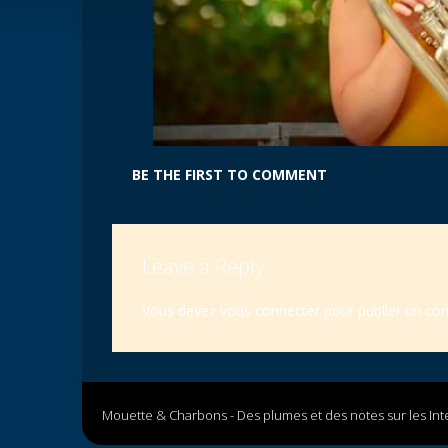
BE THE FIRST TO COMMENT
Leave a Reply
Vous devez
vous connecter
pour publier un co
Mouette & Charbons - Des plumes et des notes sur les Int