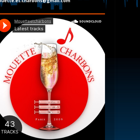
uette.et.charbons@gmail.com