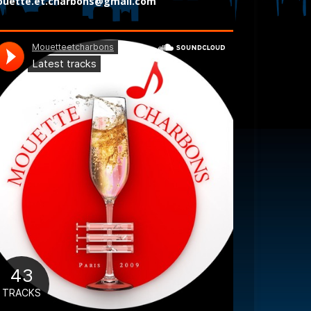
uette.et.charbons@gmail.com