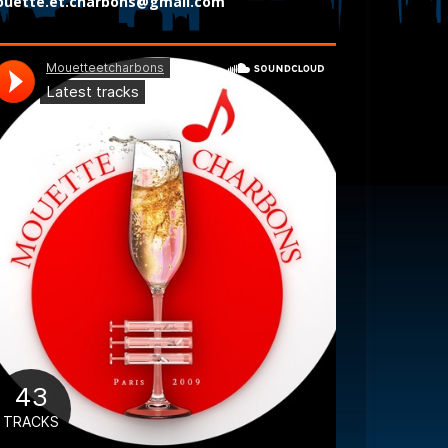
uette.et.charbons@gmail.com